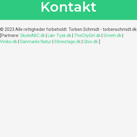
Kontakt
© 2023 Alle rettigheder forbeholdt. Torben Schmidt - torbenschmidt.dk
[Partnere:
SkoleABC.dk
|
Lær-Tysk.dk
|
TheCityGirl.dk
|
Smieh.dk
|
Viniko.dk
|
Danmarks Natur
|
Stinestage.dk
|
Qloo.dk
]