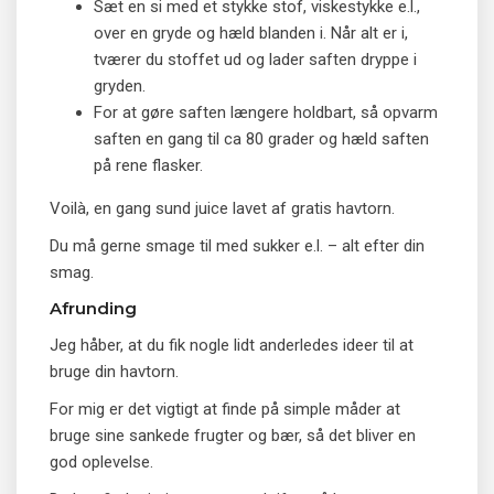
Sæt en si med et stykke stof, viskestykke e.l.,
over en gryde og hæld blanden i. Når alt er i,
tværer du stoffet ud og lader saften dryppe i
gryden.
For at gøre saften længere holdbart, så opvarm
saften en gang til ca 80 grader og hæld saften
på rene flasker.
Voilà, en gang sund juice lavet af gratis havtorn.
Du må gerne smage til med sukker e.l. – alt efter din
smag.
Afrunding
Jeg håber, at du fik nogle lidt anderledes ideer til at
bruge din havtorn.
For mig er det vigtigt at finde på simple måder at
bruge sine sankede frugter og bær, så det bliver en
god oplevelse.