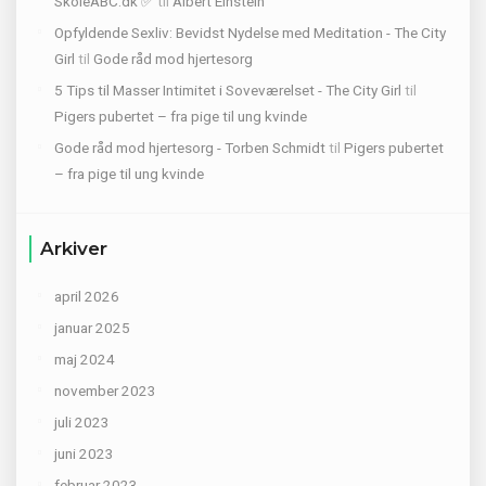
SkoleABC.dk ✅
til
Albert Einstein
Opfyldende Sexliv: Bevidst Nydelse med Meditation - The City
Girl
til
Gode råd mod hjertesorg
5 Tips til Masser Intimitet i Soveværelset - The City Girl
til
Pigers pubertet – fra pige til ung kvinde
Gode råd mod hjertesorg - Torben Schmidt
til
Pigers pubertet
– fra pige til ung kvinde
Arkiver
april 2026
januar 2025
maj 2024
november 2023
juli 2023
juni 2023
februar 2023