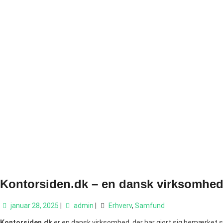
Kontorsiden.dk – en dansk virksomhe
januar 28, 2025
|
admin
|
Erhverv
,
Samfund
Kontorsiden.dk
er en dansk virksomhed, der har gjort sig bemærket so