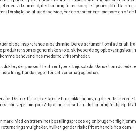
eller en virksomhed, der har brug for en komplet løsning til dit kontor,
ærk forpligtelse til kundeservice, har de positioneret sig som en af de
funktionelt og inspirerende arbejdsmiljø. Deres sortiment omfatter alt 
ede produkter som ergonomiske stole, skriveborde og opbevaringsløsnin
mødekomme behovene hos moderne virksomheder.
e produkter, der passer til enhver type arbejdsplads. Uanset om du leder 
l indretning, har de noget for enhver smag og behov.
ice. De forstår, at hver kunde har unikke behov, og de er dedikerede ti
personlig vejledning og rådgivning, uanset om du har brug for hjælp til a
e Danmark. Med en strømlinet bestillingsproces og en brugervenlig hjem
le returneringsmuligheder, hvilket gør det risikofrit at handle hos dem.