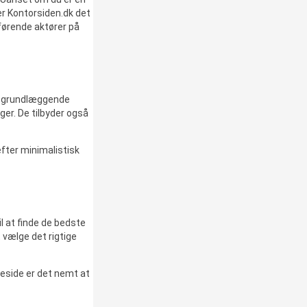
 er Kontorsiden.dk det
 førende aktører på
fra grundlæggende
ger. De tilbyder også
efter minimalistisk
l at finde de bedste
t vælge det rigtige
meside er det nemt at