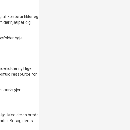
g af kontorartikler og
, der hjælper dig
opfylder høje
indeholder nyttige
rdifuld ressource for
g værktøjer.
iljø. Med deres brede
under. Besøg deres