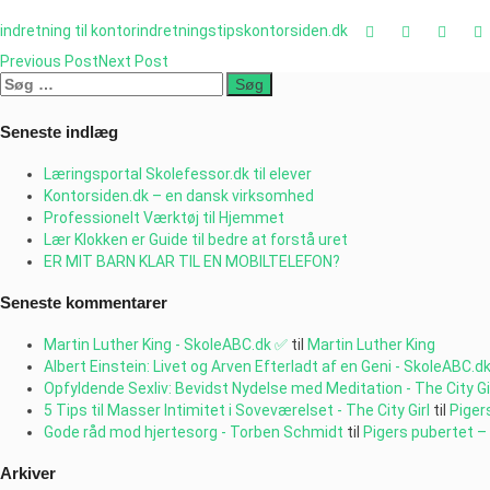
indretning til kontor
indretningstips
kontorsiden.dk
Previous Post
Next Post
Søg
efter:
Seneste indlæg
Læringsportal Skolefessor.dk til elever
Kontorsiden.dk – en dansk virksomhed
Professionelt Værktøj til Hjemmet
Lær Klokken er Guide til bedre at forstå uret
ER MIT BARN KLAR TIL EN MOBILTELEFON?
Seneste kommentarer
Martin Luther King - SkoleABC.dk ✅
til
Martin Luther King
Albert Einstein: Livet og Arven Efterladt af en Geni - SkoleABC.d
Opfyldende Sexliv: Bevidst Nydelse med Meditation - The City Gi
5 Tips til Masser Intimitet i Soveværelset - The City Girl
til
Pigers
Gode råd mod hjertesorg - Torben Schmidt
til
Pigers pubertet – 
Arkiver