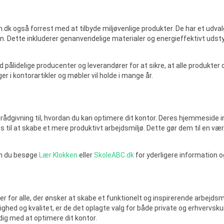
n.dk også forrest med at tilbyde miljøvenlige produkter. De har et udval
. Dette inkluderer genanvendelige materialer og energieffektivt udstyr
pålidelige producenter og leverandører for at sikre, at alle produkter 
r i kontorartikler og møbler vil holde i mange år.
 rådgivning til, hvordan du kan optimere dit kontor. Deres hjemmeside 
ps til at skabe et mere produktivt arbejdsmiljø. Dette gør dem til en væ
kan du besøge
Lær Klokken
eller
SkoleABC.dk
for yderligere information o
r for alle, der ønsker at skabe et funktionelt og inspirerende arbejdsm
hed og kvalitet, er de det oplagte valg for både private og erhvervsk
dig med at optimere dit kontor.