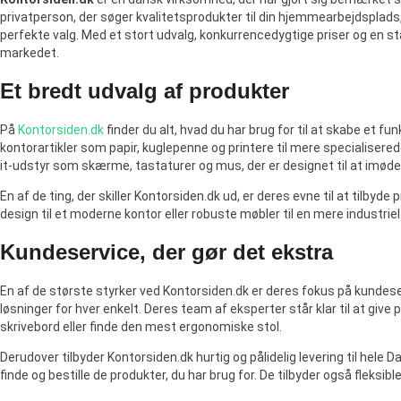
privatperson, der søger kvalitetsprodukter til din hjemmearbejdsplads, 
perfekte valg. Med et stort udvalg, konkurrencedygtige priser og en st
markedet.
Et bredt udvalg af produkter
På
Kontorsiden.dk
finder du alt, hvad du har brug for til at skabe et 
kontorartikler som papir, kuglepenne og printere til mere specialiser
it-udstyr som skærme, tastaturer og mus, der er designet til at i
En af de ting, der skiller Kontorsiden.dk ud, er deres evne til at tilbyd
design til et moderne kontor eller robuste møbler til en mere industrie
Kundeservice, der gør det ekstra
En af de største styrker ved Kontorsiden.dk er deres fokus på kundeserv
løsninger for hver enkelt. Deres team af eksperter står klar til at give 
skrivebord eller finde den mest ergonomiske stol.
Derudover tilbyder Kontorsiden.dk hurtig og pålidelig levering til hel
finde og bestille de produkter, du har brug for. De tilbyder også fleksib