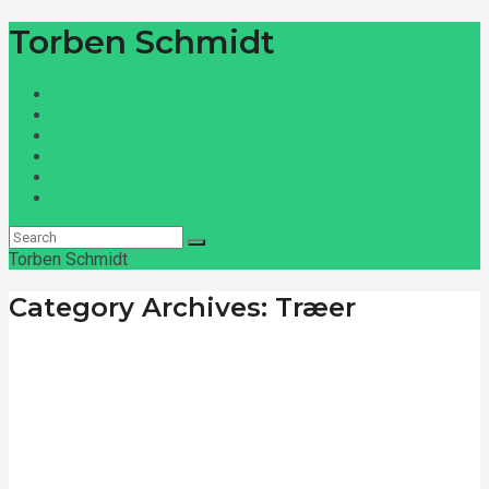
Torben Schmidt
Home
CV
Services
Portfolio
Blog
Kontakt
Torben Schmidt
Category Archives: Træer