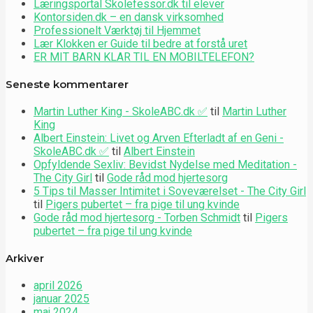
Læringsportal Skolefessor.dk til elever
Kontorsiden.dk – en dansk virksomhed
Professionelt Værktøj til Hjemmet
Lær Klokken er Guide til bedre at forstå uret
ER MIT BARN KLAR TIL EN MOBILTELEFON?
Seneste kommentarer
Martin Luther King - SkoleABC.dk ✅
til
Martin Luther
King
Albert Einstein: Livet og Arven Efterladt af en Geni -
SkoleABC.dk ✅
til
Albert Einstein
Opfyldende Sexliv: Bevidst Nydelse med Meditation -
The City Girl
til
Gode råd mod hjertesorg
5 Tips til Masser Intimitet i Soveværelset - The City Girl
til
Pigers pubertet – fra pige til ung kvinde
Gode råd mod hjertesorg - Torben Schmidt
til
Pigers
pubertet – fra pige til ung kvinde
Arkiver
april 2026
januar 2025
maj 2024