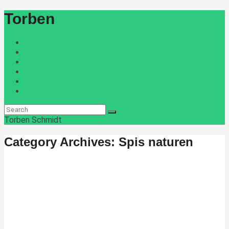
Torben
Schmidt
Home
CV
Services
Portfolio
Blog
Kontakt
Torben Schmidt
Category Archives: Spis naturen