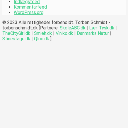
Indlægsfeed
Kommentarfeed
WordPress.org
© 2023 Alle rettigheder forbeholdt. Torben Schmidt -
torbenschmidt.dk [Partnere:
SkoleABC.dk
|
Lær-Tysk.dk
|
TheCityGirl.dk
|
Smieh.dk
|
Viniko.dk
|
Danmarks Natur
|
Stinestage.dk
|
Qloo.dk
]