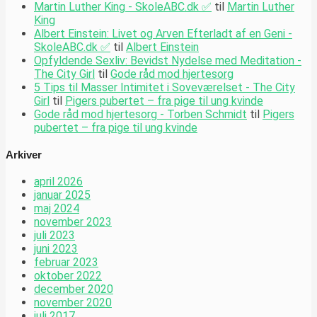
Martin Luther King - SkoleABC.dk ✅
til
Martin Luther
King
Albert Einstein: Livet og Arven Efterladt af en Geni -
SkoleABC.dk ✅
til
Albert Einstein
Opfyldende Sexliv: Bevidst Nydelse med Meditation -
The City Girl
til
Gode råd mod hjertesorg
5 Tips til Masser Intimitet i Soveværelset - The City
Girl
til
Pigers pubertet – fra pige til ung kvinde
Gode råd mod hjertesorg - Torben Schmidt
til
Pigers
pubertet – fra pige til ung kvinde
Arkiver
april 2026
januar 2025
maj 2024
november 2023
juli 2023
juni 2023
februar 2023
oktober 2022
december 2020
november 2020
juli 2017